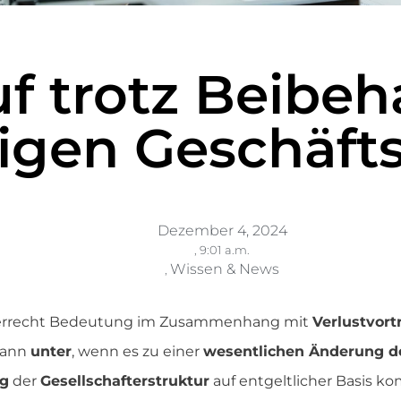
f trotz Beibeh
igen Geschäft
Dezember 4, 2024
,
9:01 a.m.
Wissen & News
,
uerrecht Bedeutung im Zusammenhang mit
Verlustvort
 dann
unter
, wenn es zu einer
wesentlichen Änderung de
g
der
Gesellschafterstruktur
auf entgeltlicher Basis k